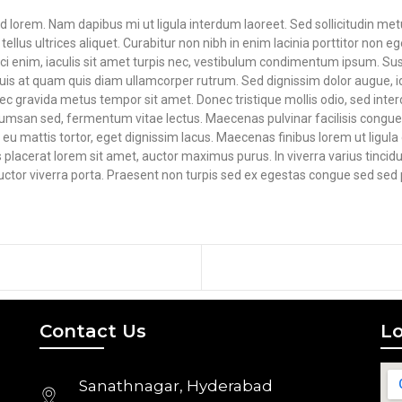
 lorem. Nam dapibus mi ut ligula interdum laoreet. Sed sollicitudin m
tellus ultrices aliquet. Curabitur non nibh in enim lacinia porttitor non e
ci enim, iaculis sit amet turpis nec, vestibulum condimentum ipsum. Su
 Duis at quam quis diam ullamcorper rutrum. Sed dignissim dolor augue, i
ec gravida metus tempor sit amet. Donec tristique mollis odio, sed inter
msan sed, fermentum vitae lectus. Maecenas pulvinar facilisis congue
 eu mattis tortor, eget dignissim lacus. Maecenas finibus lorem ut ligula g
s placerat lorem sit amet, auctor maximus purus. In viverra varius tinci
ctor viverra porta. Praesent non turpis sed ex egestas congue sed s
Contact Us
Lo
Sanathnagar, Hyderabad