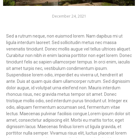
December 24, 2021
Sed a rutrum neque, non euismod lorem. Nam dapibus mi ut
ligula interdum laoreet. Sed sollicitudin metus nec massa
venenatis tincidunt. Donec mollis augue vel tellus ultrices aliquet.
Curabitur non nibh in enim lacinia porttitor non eget lorem. Donec
tincidunt felis ac sapien ullamcorper tempus. In orci enim, iaculis
sit amet turpis nec, vestibulum condimentum ipsum.
Suspendisse lorem odio, imperdiet eu viverra ut, hendrerit at
ante. Duis at quam quis diam ullamcorper rutrum. Sed dignissim
dolor augue, id volutpat urna eleifend non. Mauris interdum
rhoncus risus, nec gravida metus tempor sit amet. Donec
tristique mollis odio, sed interdum purus tincidunt ut. Integer ex
odio, aliquam fermentum accumsan sed, fermentum vitae
lectus. Maecenas pulvinar facilisis congue.Lorem ipsum dolor sit
amet, consectetur adipiscing elit. Morbi eu mattis tortor, eget
dignissim lacus. Maecenas finibus lorem ut ligula gravida, et
porttitor nulla semper. Vivamus risus elit, luctus placerat lorem