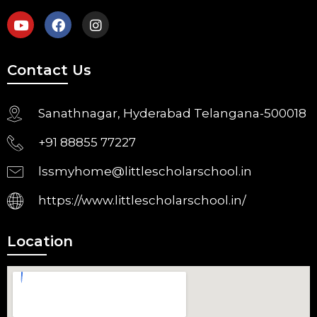
Contact Us
Sanathnagar, Hyderabad Telangana-500018
+91 88855 77227
lssmyhome@littlescholarschool.in
https://www.littlescholarschool.in/
Location